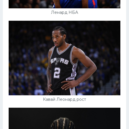
Ленард НБА
Кавай Леонард рост