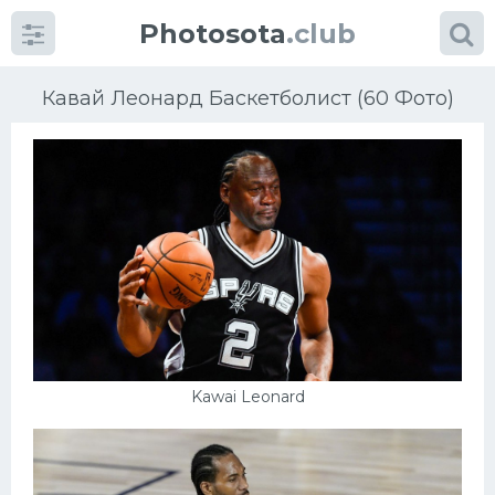
Photosota
.club
Кавай Леонард Баскетболист (60 Фото)
Категории
Фото
Еще картинки...
Футбол
Kawai Leonard
Баскетбол
Хоккей
Велогонки