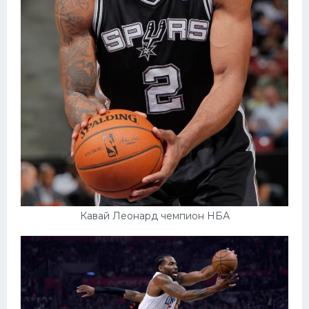
Кавай Леонард чемпион НБА