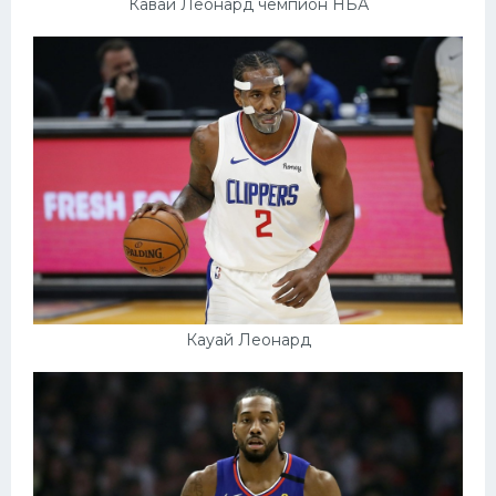
Кавай Леонард чемпион НБА
Кауай Леонард