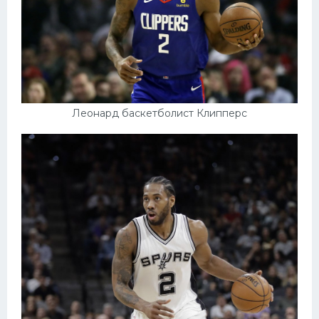
Леонард баскетболист Клипперс