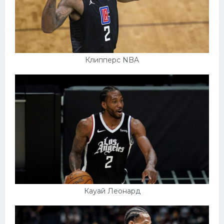
Клипперс NBA
Кауай Леонард