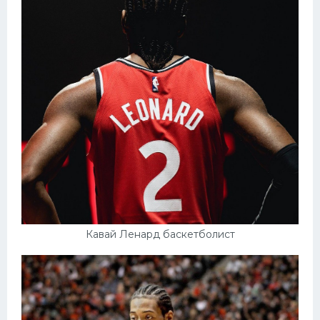
Кавай Ленард баскетболист