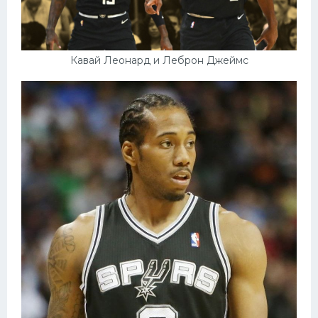
Кавай Леонард и Леброн Джеймс