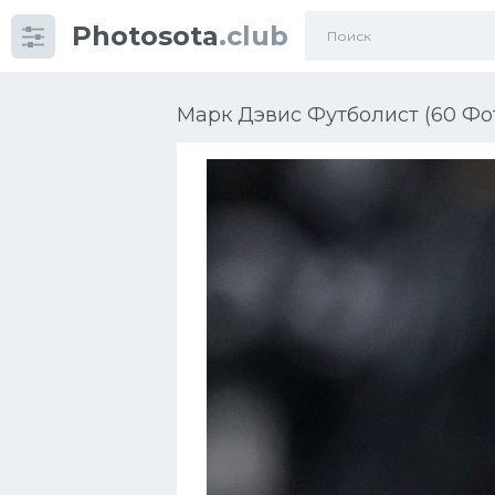
Photosota
.club
Категории
Фото
Марк Дэвис Футболист (60 Фо
Еще картинки...
Футбол
Баскетбол
Хоккей
Велогонки
Конькобежный спорт
Тренажеры
Интерьер квартиры