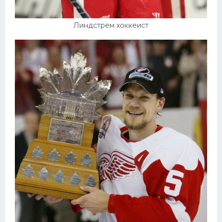
Линдстрем хоккеист