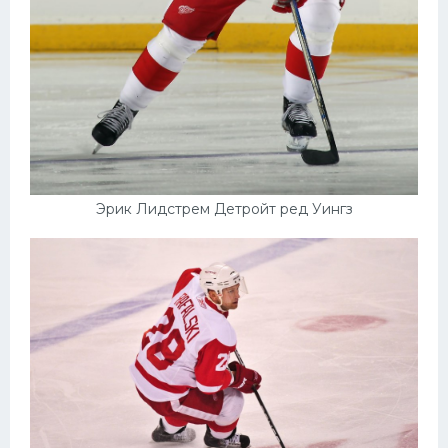
Эрик Лидстрем Детройт ред Уингз