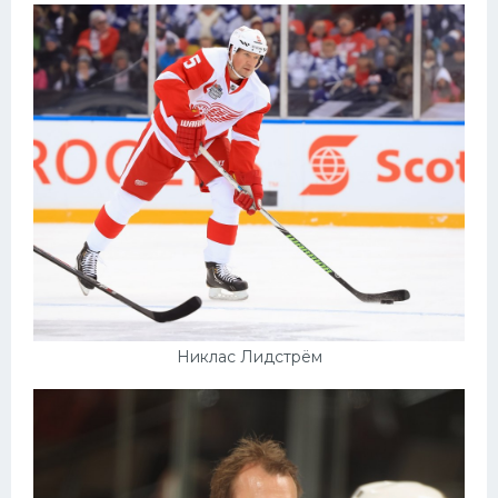
Никлас Лидстрём