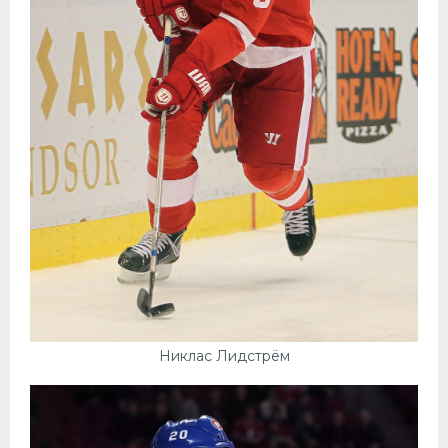
Никлас Лидстрём