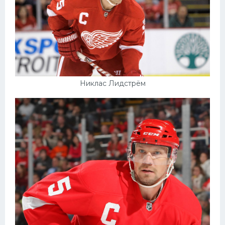
Никлас Лидстрём