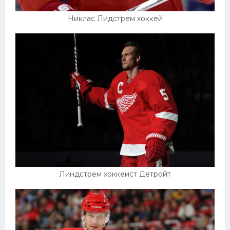
Никлас Лидстрем хоккей
Линдстрем хоккеист Детройт