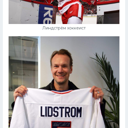
Линдстрём хоккеист