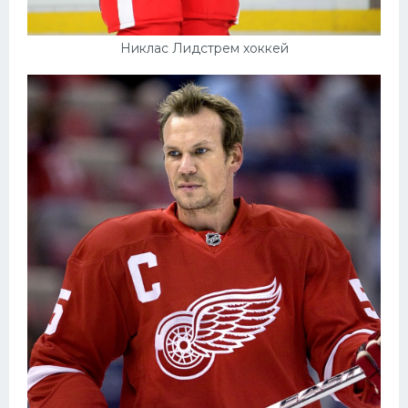
Никлас Лидстрем хоккей