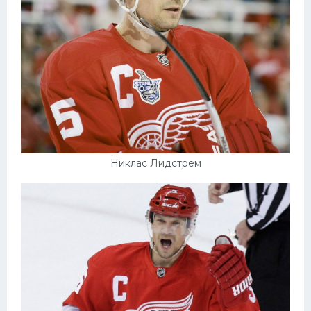
Никлас Лидстрем