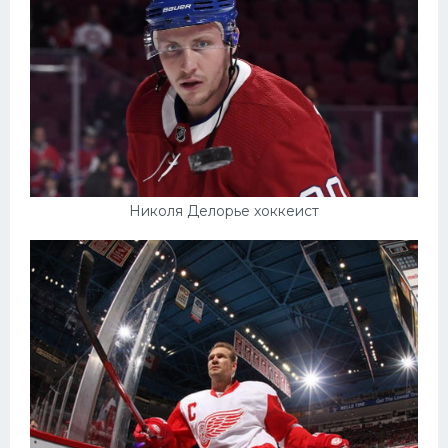
Николя Делорье хоккеист