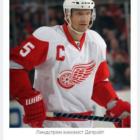
Линдстрем хоккеист Детройт