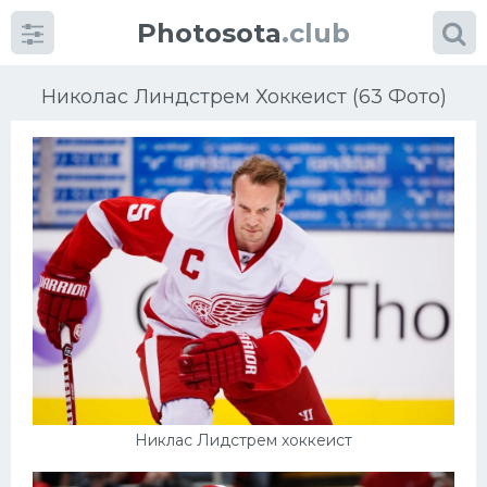
Photosota
.club
Николас Линдстрем Хоккеист (63 Фото)
Категории
Фото
Еще картинки...
Футбол
Баскетбол
Никлас Лидстрем хоккеист
Хоккей
Велогонки