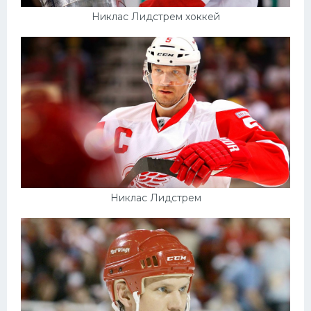
Никлас Лидстрем хоккей
Никлас Лидстрем