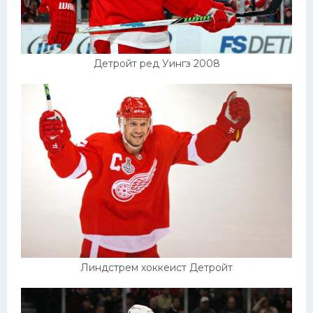
Детройт ред Уингз 2008
Линдстрем хоккеист Детройт