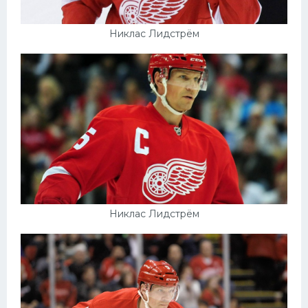
Никлас Лидстрём
Никлас Лидстрём