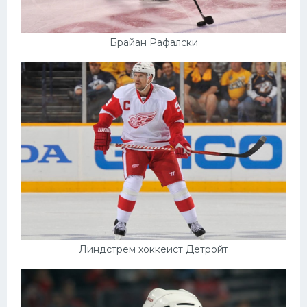
Брайан Рафалски
Линдстрем хоккеист Детройт