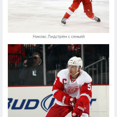
Никлас Лидстрём с семьей