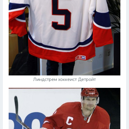
Линдстрем хоккеист Детройт