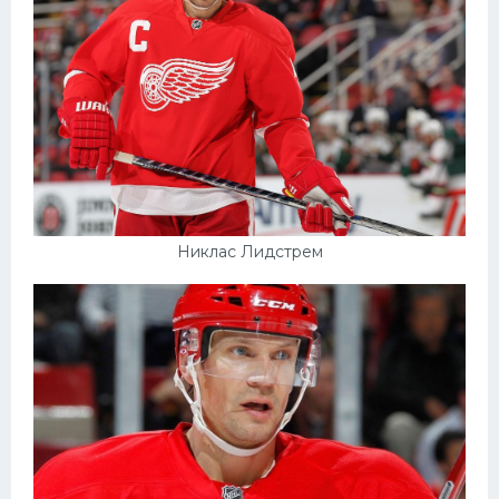
Никлас Лидстрем