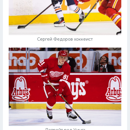
Сергей Федоров хоккеист
Детройт ред Уингз