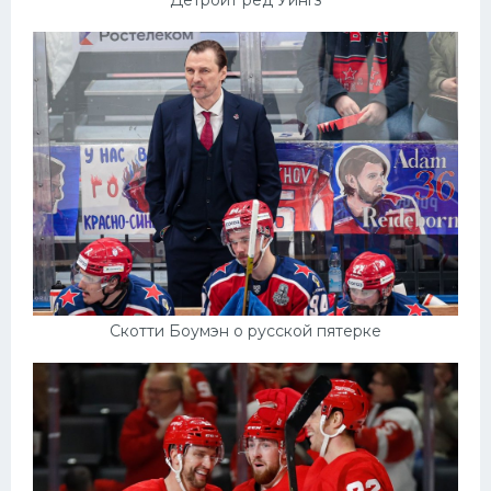
Скотти Боумэн о русской пятерке