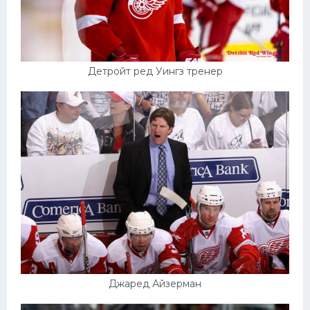
Детройт ред Уингз тренер
Джаред Айзерман