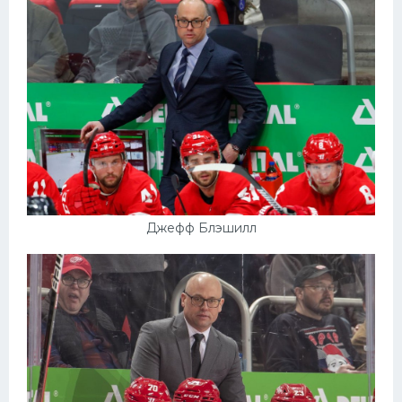
Конькобежный спорт
Тренажеры
Интерьер квартиры
Джефф Блэшилл