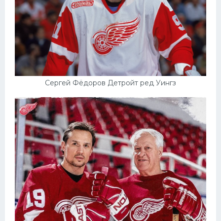
Сергей Фёдоров Детройт ред Уингз