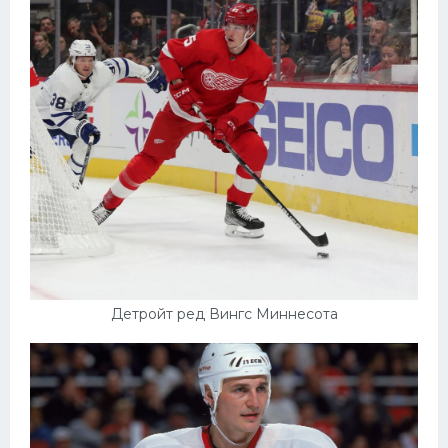
Детройт ред Вингс Миннесота