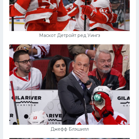
Маскот Детройт ред Уингз
Джефф Блэшилл