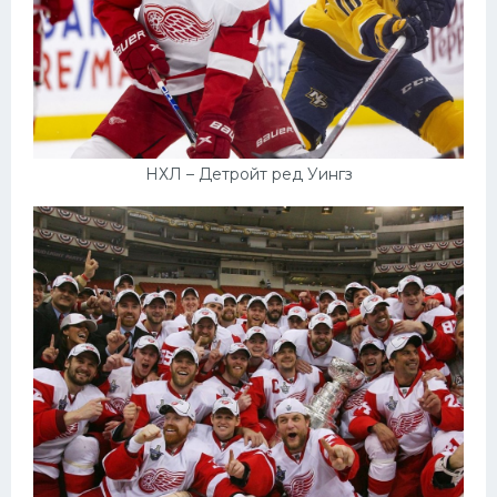
НХЛ – Детройт ред Уингз