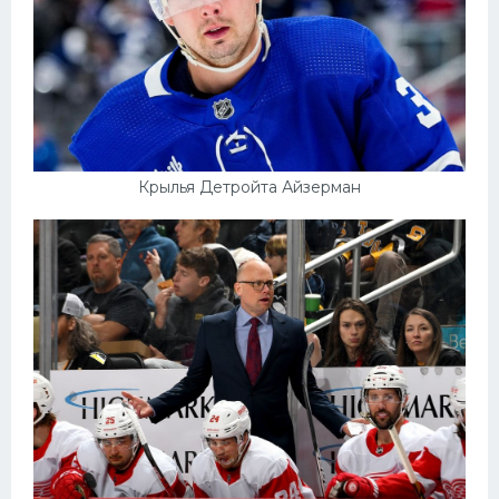
Крылья Детройта Айзерман