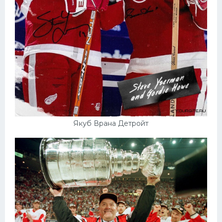
Якуб Врана Детройт