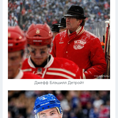
Джефф Блэшилл Детройт