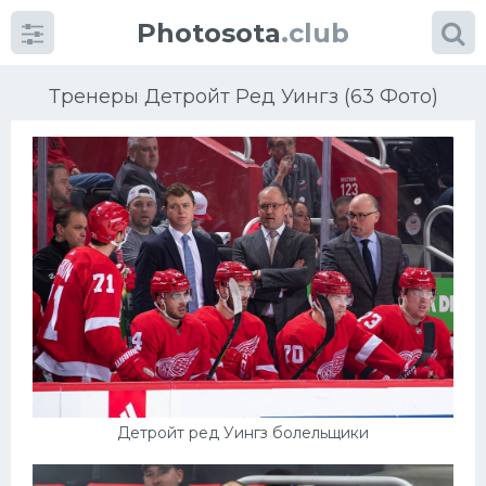
Photosota
.club
Тренеры Детройт Ред Уингз (63 Фото)
Категории
Фото
Еще картинки...
Футбол
Баскетбол
Детройт ред Уингз болельщики
Хоккей
Велогонки