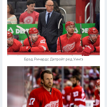
Брэд Ричардс Детройт ред Уингз