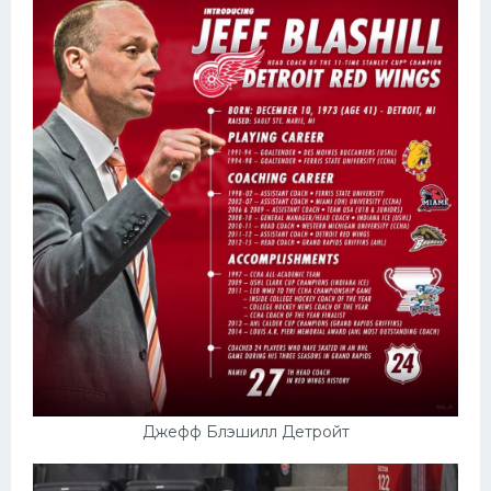
Джефф Блэшилл Детройт