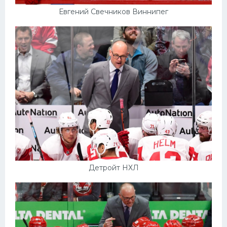
Евгений Свечников Виннипег
Детройт НХЛ