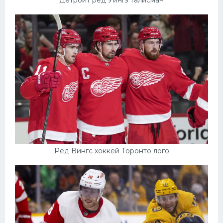
Детройт ред Уингз талисман
Ред Вингс хоккей Торонто лого