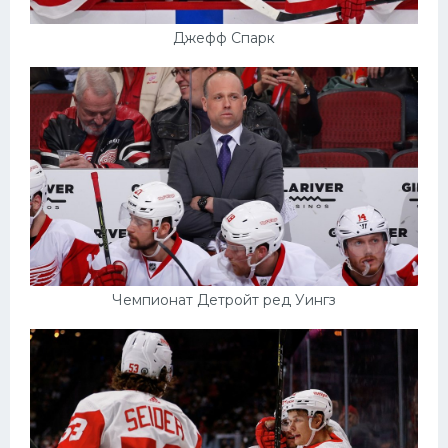
Джефф Спарк
Чемпионат Детройт ред Уингз