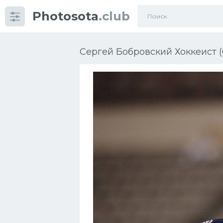
Photosota
.club
Категории
Фото
Сергей Бобровский Хоккеист (
Еще картинки...
Футбол
Баскетбол
Хоккей
Велогонки
Конькобежный спорт
Тренажеры
Интерьер квартиры