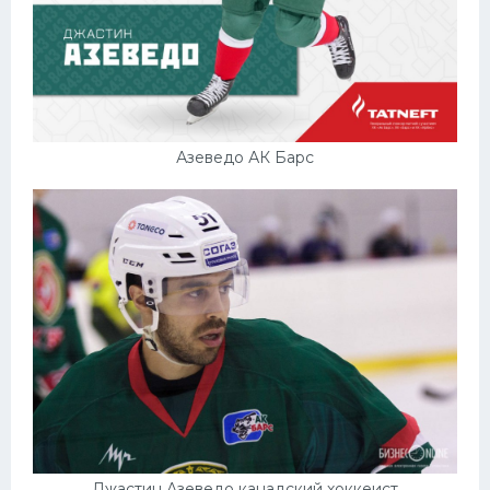
Азеведо АК Барс
Джастин Азеведо канадский хоккеист