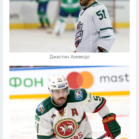
Джастин Азеведо