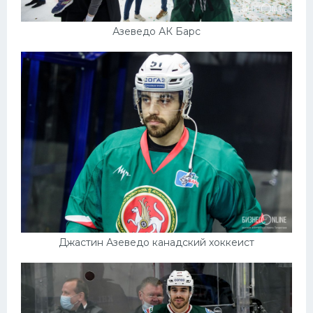
Азеведо АК Барс
Джастин Азеведо канадский хоккеист