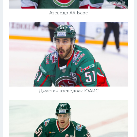
Азеведо АК Барс
Джастин азеведоак ЮАРС