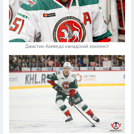
Джастин Азеведо канадский хоккеист