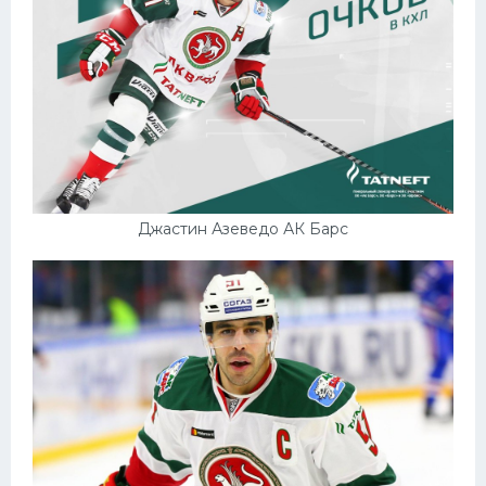
Джастин Азеведо АК Барс