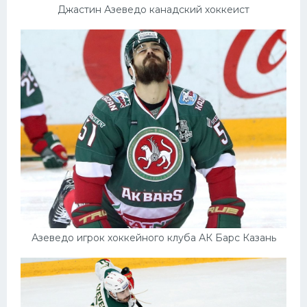
Джастин Азеведо канадский хоккеист
Азеведо игрок хоккейного клуба АК Барс Казань