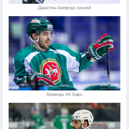
Джастин Азеведо хоккей
Азеведо АК Барс