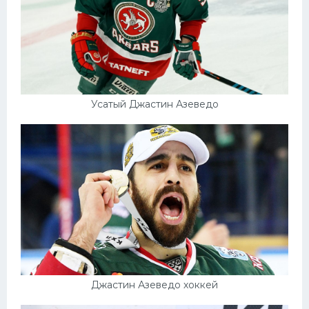
Усатый Джастин Азеведо
Джастин Азеведо хоккей