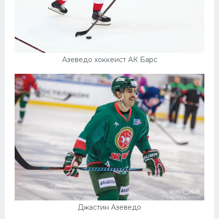
Азеведо хоккеист АК Барс
Джастин Азеведо