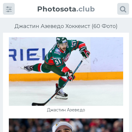
Photosota
.club
Джастин Азеведо Хоккеист (60 Фото)
Категории
Фото
Еще картинки...
Футбол
Джастин Азеведо
Баскетбол
Хоккей
Велогонки