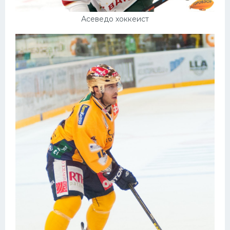
Асеведо хоккеист