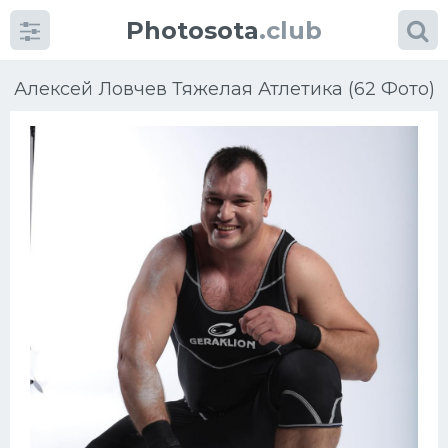
Photosota
.club
Алексей Ловчев Тяжелая Атлетика (62 Фото)
Категории
Фото
Еще картинки...
Футбол
Баскетбол
Хоккей
Велогонки