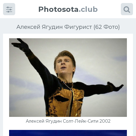
Photosota
.club
Алексей Ягудин Фигурист (62 Фото)
Категории
Фото
Еще картинки...
Футбол
Баскетбол
Алексей Ягудин Солт-Лейк-Сити 2002
Хоккей
Велогонки