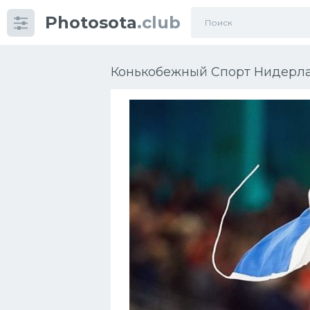
Photosota
.club
Категории
Фото
Конькобежный Спорт Нидерл
Еще картинки...
Футбол
Баскетбол
Хоккей
Велогонки
Конькобежный спорт
Тренажеры
Интерьер квартиры