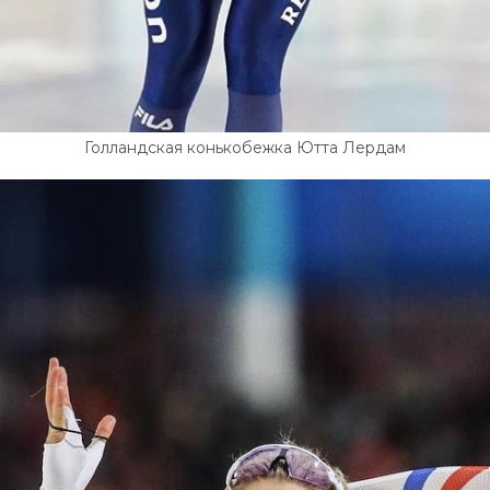
Голландская конькобежка Ютта Лердам