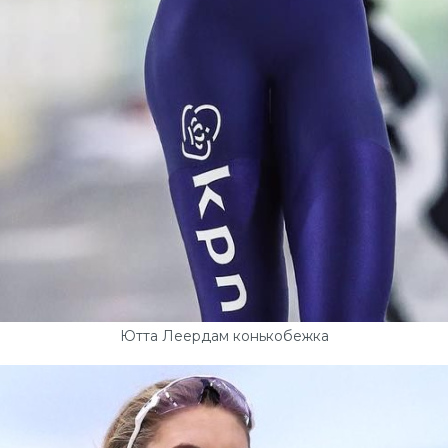
Ютта Леердам конькобежка