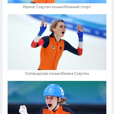
Ирене Схаутен конькобежный спорт
Голландская конькобежка Схаутен