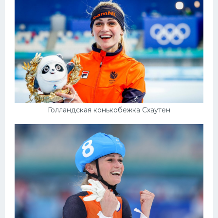
Голландская конькобежка Схаутен