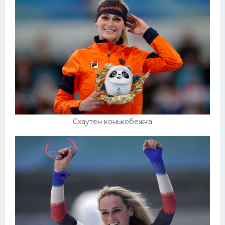
Конькобежный спорт
Тренажеры
Интерьер квартиры
Схаутен конькобежка