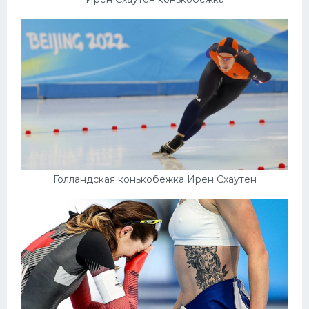
Голландская конькобежка Ирен Схаутен