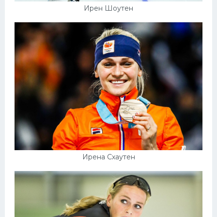
Ирен Шоутен
Ирена Схаутен