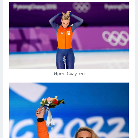
Ирен Схаутен