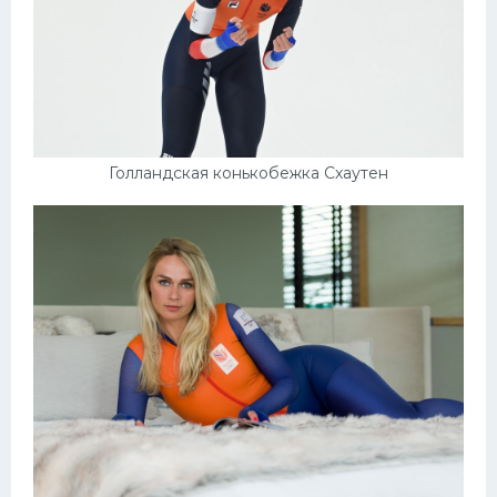
Голландская конькобежка Схаутен