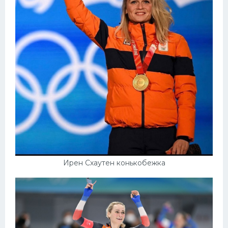
Ирен Схаутен конькобежка