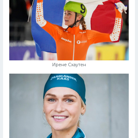
Ирене Схаутен