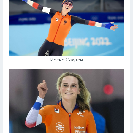
Ирене Схаутен