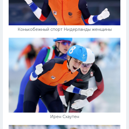
Конькобежный спорт Нидерланды женщины
Ирен Схаутен