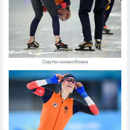
Схаутен конькобежка