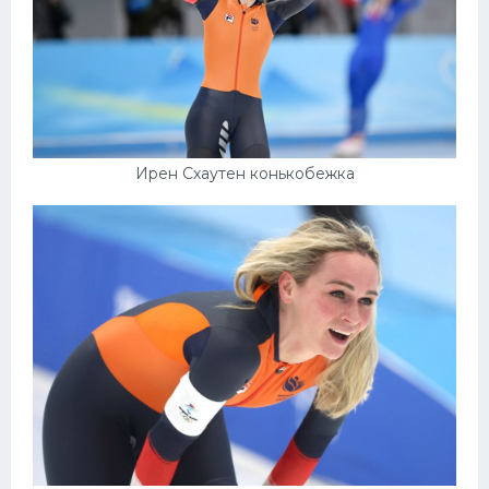
Ирен Схаутен конькобежка