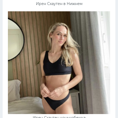
Ирен Схаутен в Нижнем
Ирен Схаутен конькобежка