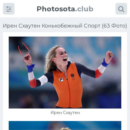
Photosota
.club
Ирен Схаутен Конькобежный Спорт (63 Фото)
Категории
Фото
Еще картинки...
Футбол
Баскетбол
Ирен Схаутен
Хоккей
Велогонки