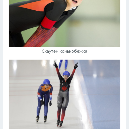
Схаутен конькобежка