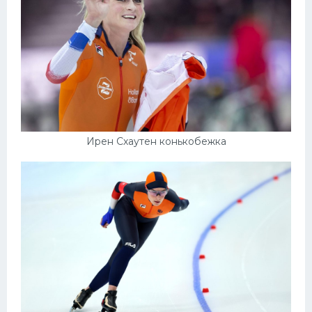
Ирен Схаутен конькобежка