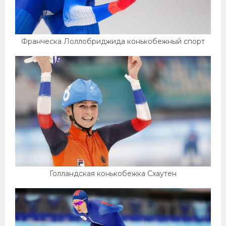
Франческа Лоллобриджида конькобежный спорт
Голландская конькобежка Схаутен