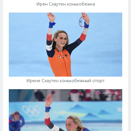
Ирен Схаутен конькобежка
Ирене Схаутен конькобежный спорт