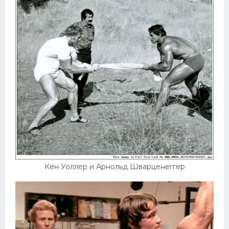
Кен Уоллер и Арнольд Шварценеггер