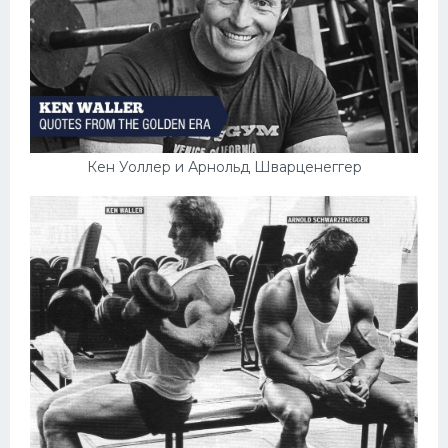
Кен Уоллер и Арнольд Шварценеггер