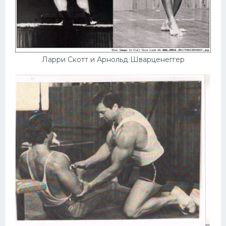
Ларри Скотт и Арнольд Шварценеггер