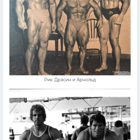
Рик Драсин и Арнольд