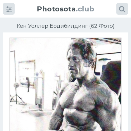
Photosota
.club
Кен Уоллер Бодибилдинг (62 Фото)
Категории
Фото
Еще картинки...
Футбол
Баскетбол
Хоккей
Велогонки