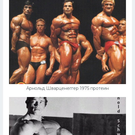
Арнольд Шварценеггер 1975 протеин