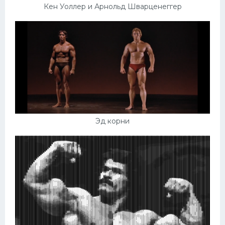
Кен Уоллер и Арнольд Шварценеггер
Эд корни