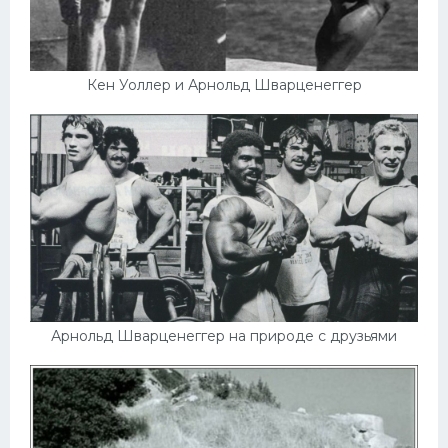
Кен Уоллер и Арнольд Шварценеггер
Арнольд Шварценеггер на природе с друзьями