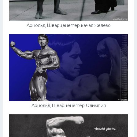
Арнольд Шварценеггер качая железо
Арнольд Шварценеггер Олимпия