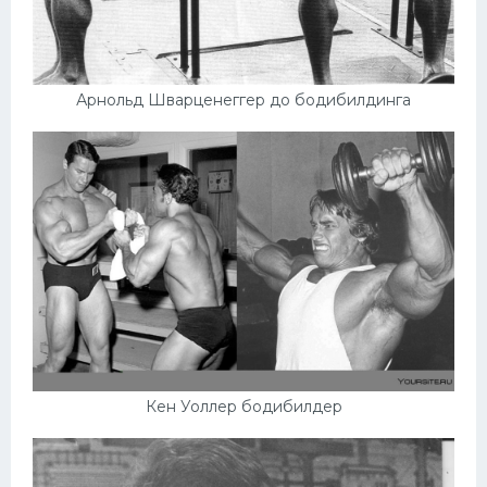
Арнольд Шварценеггер до бодибилдинга
Кен Уоллер бодибилдер