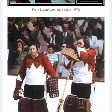
Кен Драйден вратарь 1972