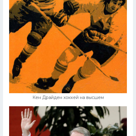
Кен Драйден хоккей на высшем