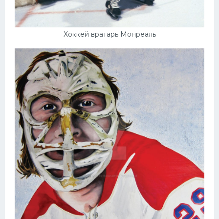
Хоккей вратарь Монреаль