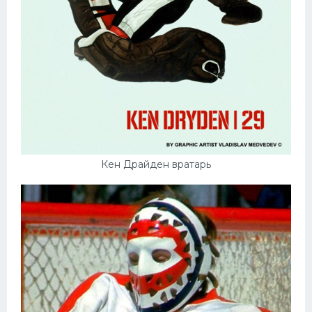
Кен Драйден вратарь