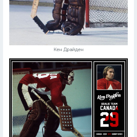
Кен Драйден