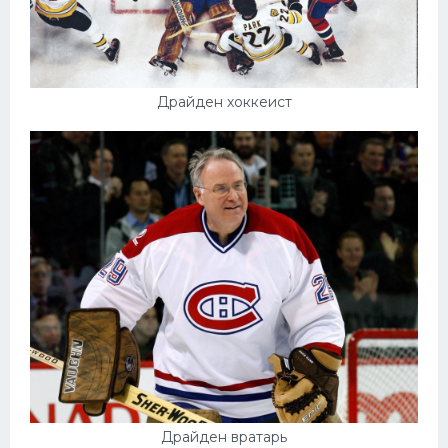
Драйден хоккеист
Драйден вратарь