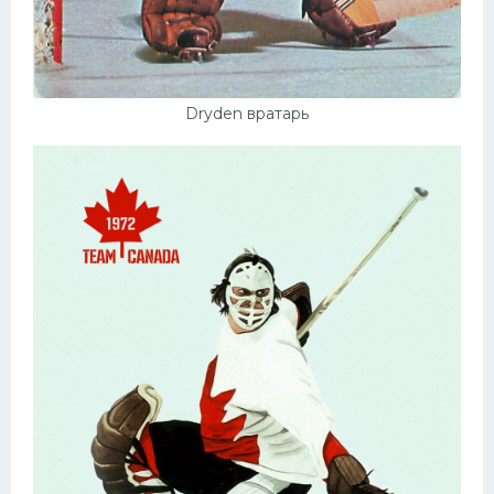
Dryden вратарь