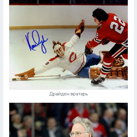
Драйден вратарь