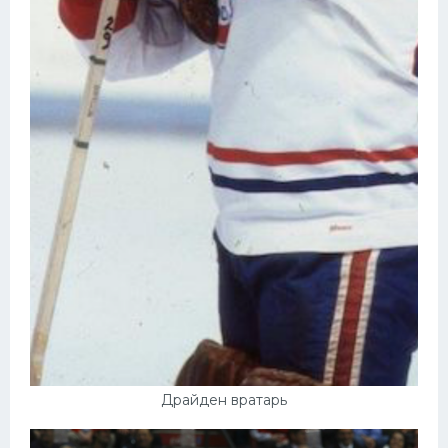
Драйден вратарь