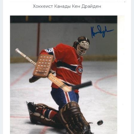
Хоккеист Канады Кен Драйден