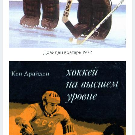
Драйден вратарь 1972