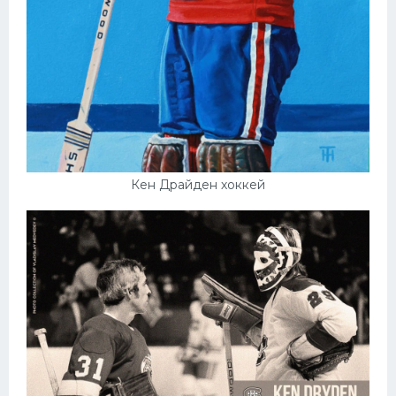
Кен Драйден хоккей