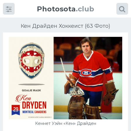
Photosota
.club
Кен Драйден Хоккеист (63 Фото)
Категории
Фото
Еще картинки...
Футбол
Баскетбол
Хоккей
Кеннет Уэйн «Кен» Драйден
Велогонки