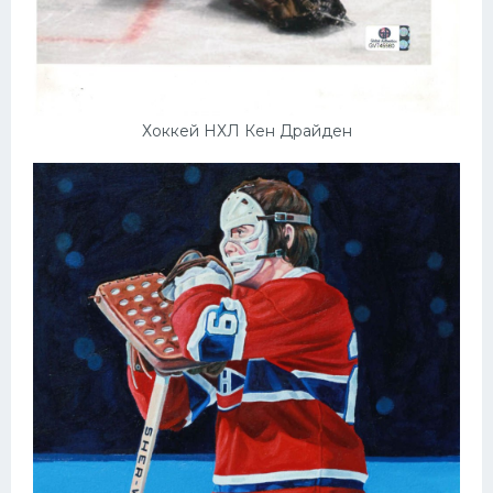
Хоккей НХЛ Кен Драйден