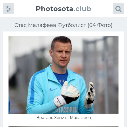
Photosota
.club
Стас Малафеев Футболист (64 Фото)
Категории
Фото
Еще картинки...
Футбол
Баскетбол
Хоккей
Вратарь Зенита Малафеев
Велогонки