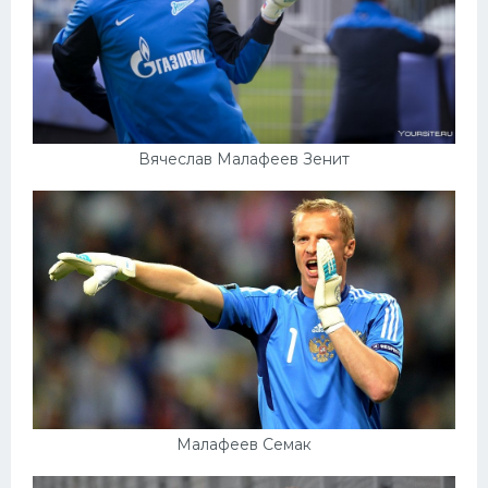
Вячеслав Малафеев Зенит
Малафеев Семак