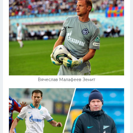
Вячеслав Малафеев Зенит