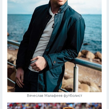
Вячеслав Малафеев футболист