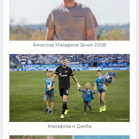
Вячеслав Малафеев Зенит 2008
Малафеев и Дзюба