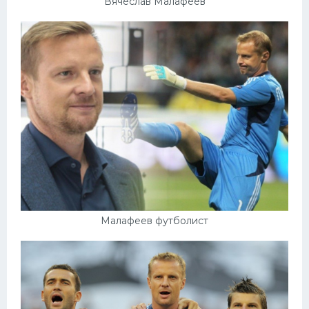
Вячеслав Малафеев
Малафеев футболист