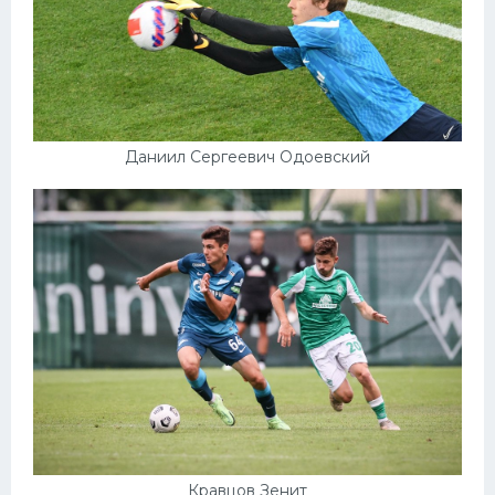
Даниил Сергеевич Одоевский
Кравцов Зенит