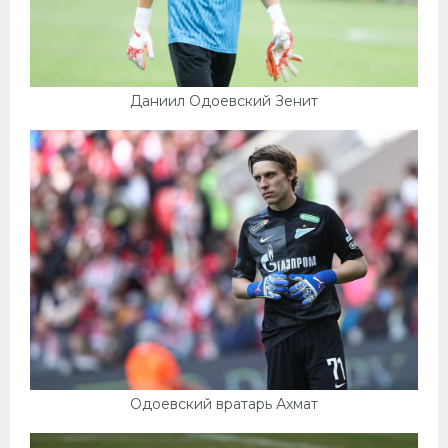
Даниил Одоевский Зенит
Одоевский вратарь Ахмат