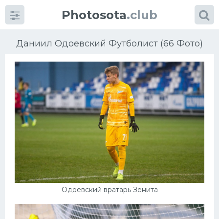
Photosota
.club
Даниил Одоевский Футболист (66 Фото)
Категории
Фото
Еще картинки...
Футбол
Баскетбол
Одоевский вратарь Зенита
Хоккей
Велогонки