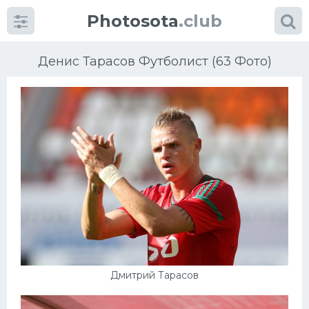
Photosota
.club
Денис Тарасов Футболист (63 Фото)
Категории
Фото
Еще картинки...
Футбол
Баскетбол
Дмитрий Тарасов
Хоккей
Велогонки