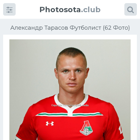
Photosota
.club
Александр Тарасов Футболист (62 Фото)
Категории
Фото
Еще картинки...
Футбол
Баскетбол
Хоккей
Велогонки