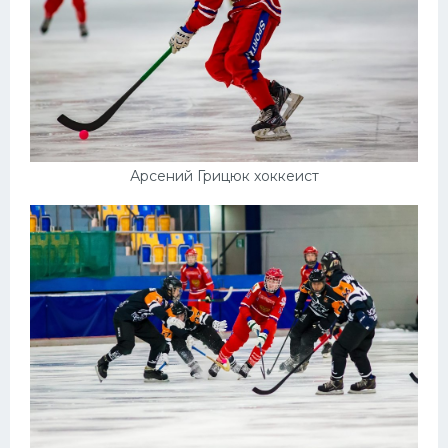
Арсений Грицюк хоккеист