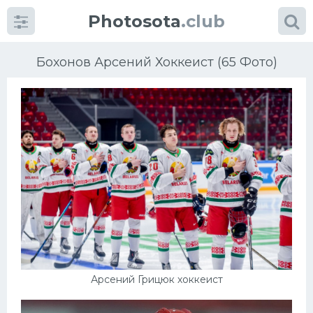
Photosota
.club
Бохонов Арсений Хоккеист (65 Фото)
Категории
Фото
Еще картинки...
Футбол
Баскетбол
Арсений Грицюк хоккеист
Хоккей
Велогонки