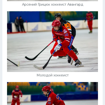
Арсений Грицюк хоккеист Авангард
Молодой хоккеист