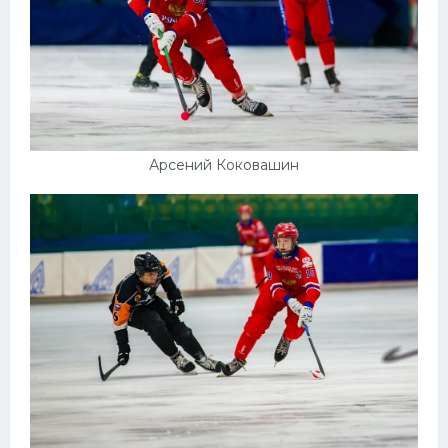
Арсений Коковашин