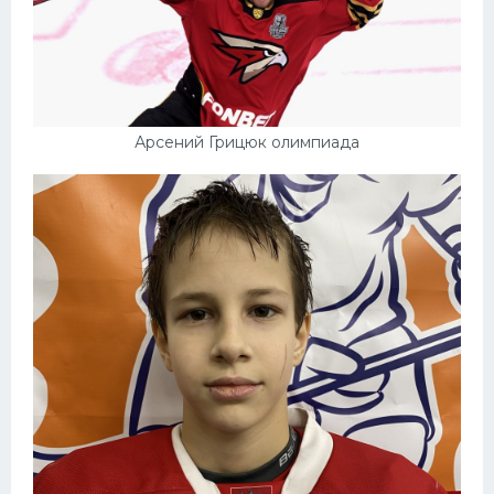
Арсений Грицюк олимпиада