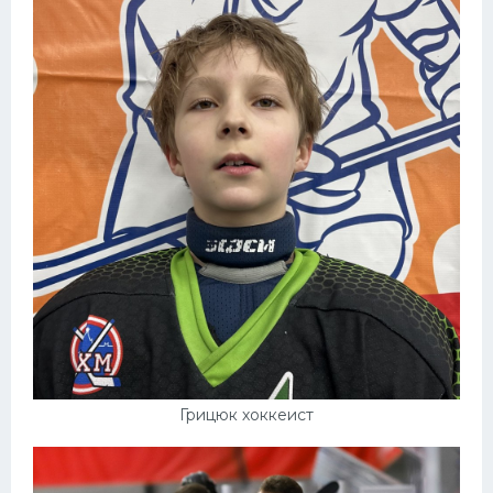
Грицюк хоккеист