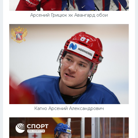
Арсений Грицюк хк Авангард обои
Кагно Арсений Александрович