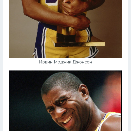
Конькобежный спорт
Тренажеры
Интерьер квартиры
Ирвин Мэджик Джонсон