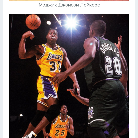
Мэджик Джонсон Лейкерс