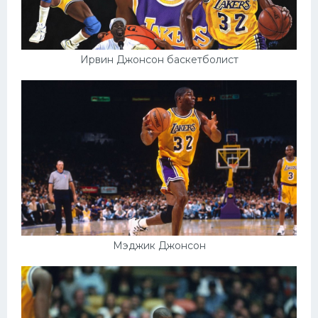
Ирвин Джонсон баскетболист
Мэджик Джонсон