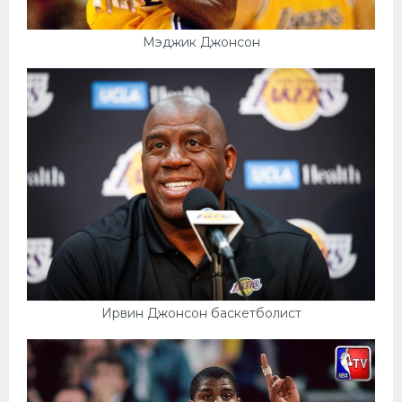
Мэджик Джонсон
Ирвин Джонсон баскетболист