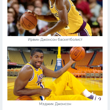
Ирвин Джонсон баскетболист
Мэджик Джонсон