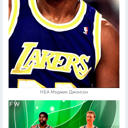
НБА Мэджик Джонсон