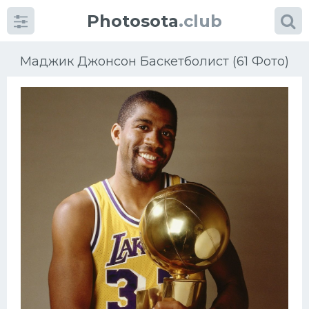
Photosota
.club
Маджик Джонсон Баскетболист (61 Фото)
Категории
Фото
Еще картинки...
Футбол
Баскетбол
Хоккей
Велогонки