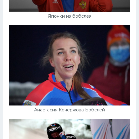
Японки из бобслея
Анастасия Кочержова Бобслей