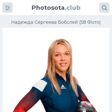
Photosota
.club
Надежда Сергеева Бобслей (58 Фото)
Категории
Фото
Еще картинки...
Футбол
Баскетбол
Хоккей
Велогонки