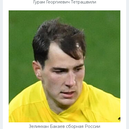
Гурам Георгиевич Тетрашвили
Зелимхан Бакаев сборная России