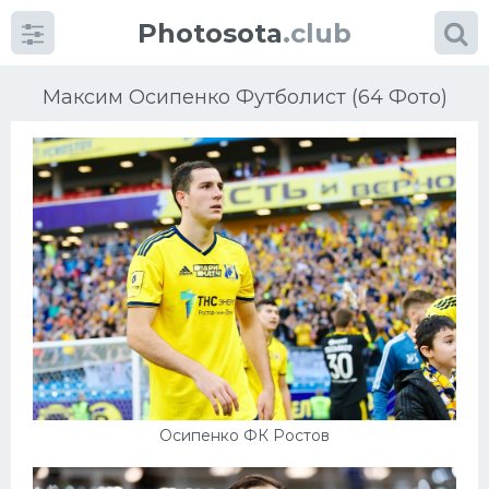
Photosota
.club
Максим Осипенко Футболист (64 Фото)
Категории
Фото
Еще картинки...
Футбол
Баскетбол
Осипенко ФК Ростов
Хоккей
Велогонки