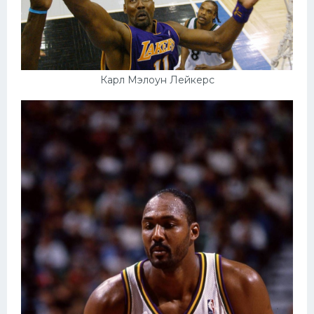
Карл Мэлоун Лейкерс