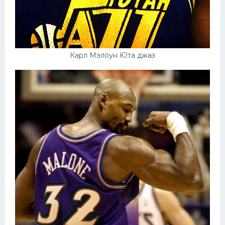
Карл Мэлоун Юта джаз