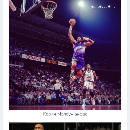
Кевин Мэлоун анфас