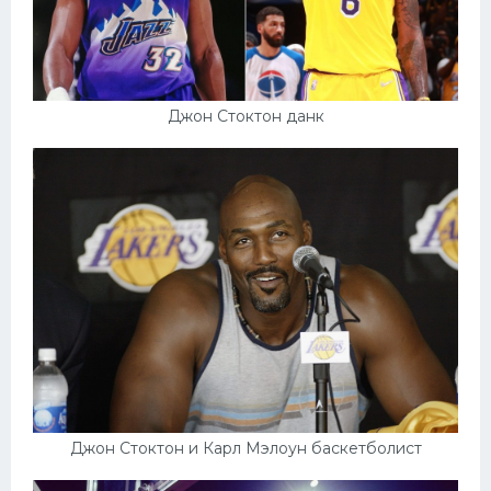
Джон Стоктон данк
Джон Стоктон и Карл Мэлоун баскетболист