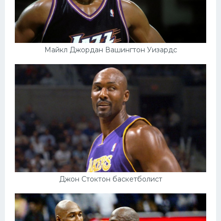
Майкл Джордан Вашингтон Уизардс
Джон Стоктон баскетболист