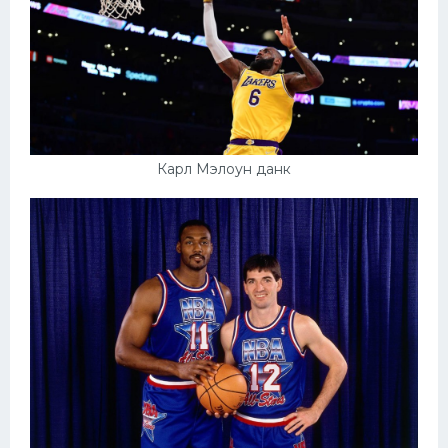
Карл Мэлоун данк