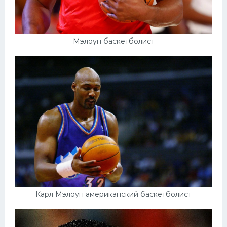
Конькобежный спорт
Тренажеры
Мэлоун баскетболист
Интерьер квартиры
Карл Мэлоун американский баскетболист