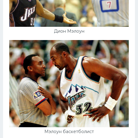
Дион Мэлоун
Мэлоун баскетболист