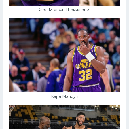
Карл Мэлоун Шакил онил
Карл Мэлоун