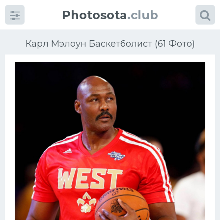
Photosota
.club
Карл Мэлоун Баскетболист (61 Фото)
Категории
Фото
Еще картинки...
Футбол
Баскетбол
Хоккей
Велогонки