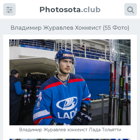
Photosota
.club
Владимир Журавлев Хоккеист (55 Фото)
Категории
Фото
Еще картинки...
Футбол
Баскетбол
Хоккей
Владимир Журавлев хоккеист Лада Тольятти
Велогонки