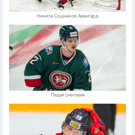
Никита Сошников Авангард
Ладья снеговая