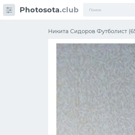
Photosota
.club
Категории
Фото
Никита Сидоров Футболист (6
Еще картинки...
Футбол
Баскетбол
Хоккей
Велогонки
Конькобежный спорт
Тренажеры
Интерьер квартиры