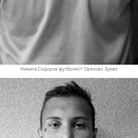
Никита Сидоров футболист Орехово Зуево