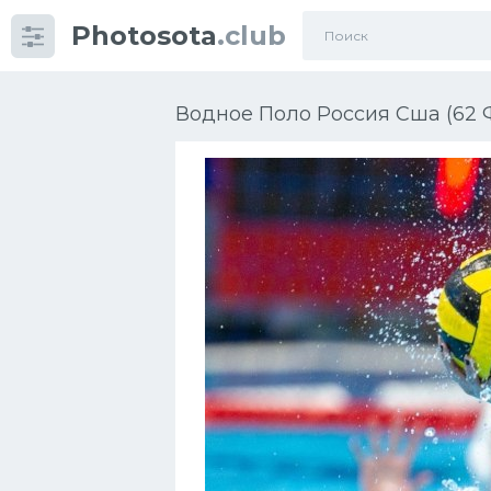
Photosota
.club
Категории
Фото
Водное Поло Россия Сша (62 
Еще картинки...
Футбол
Баскетбол
Хоккей
Велогонки
Конькобежный спорт
Тренажеры
Интерьер квартиры