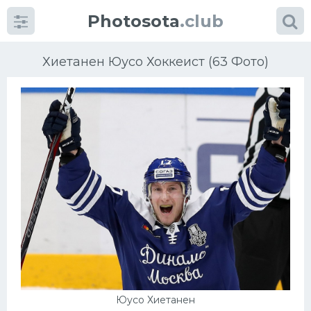
Photosota
.club
Хиетанен Юусо Хоккеист (63 Фото)
Категории
Фото
Еще картинки...
Футбол
Баскетбол
Хоккей
Юусо Хиетанен
Велогонки