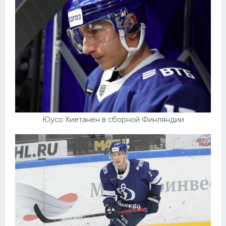
Юусо Хиетанен в сборной Финляндии