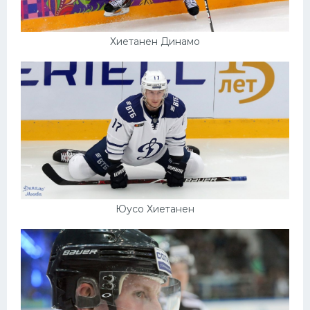
Хиетанен Динамо
Юусо Хиетанен