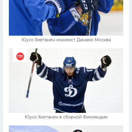
Юусо Хиетанен хоккеист Динамо Москва
Юусо Хиетанен в сборной Финляндии