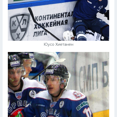
Юусо Хиетанен