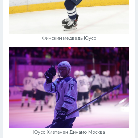
Финский медведь Юусо
Юусо Хиетанен Динамо Москва