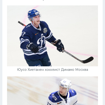
Юусо Хиетанен хоккеист Динамо Москва