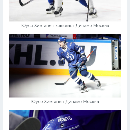
Юусо Хиетанен хоккеист Динамо Москва
Юусо Хиетанен Динамо Москва