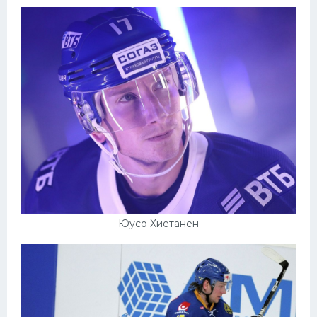
Юусо Хиетанен