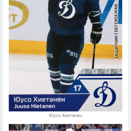
Юусо Хиетанен