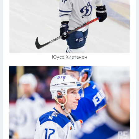
Юусо Хиетанен