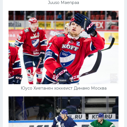
Juuso Maenpaa
Юусо Хиетанен хоккеист Динамо Москва