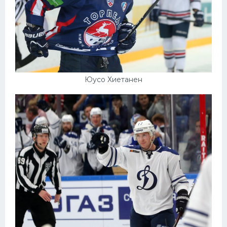
Юусо Хиетанен