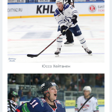
Юссо Хейтанен