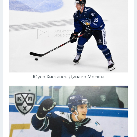
Юусо Хиетанен Динамо Москва