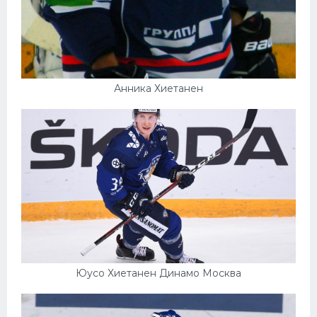
Анника Хиетанен
Юусо Хиетанен Динамо Москва