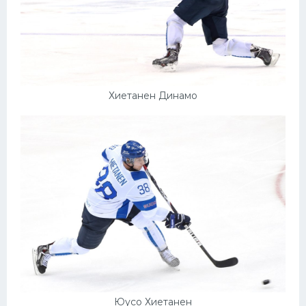
Хиетанен Динамо
Юусо Хиетанен