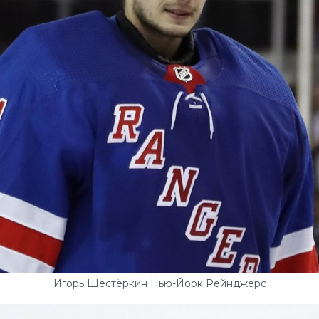
Игорь Шестёркин Нью-Йорк Рейнджерс