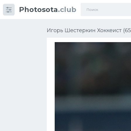
Photosota
.club
Категории
Фото
Игорь Шестеркин Хоккеист (65
Еще картинки...
Футбол
Баскетбол
Хоккей
Велогонки
Конькобежный спорт
Тренажеры
Интерьер квартиры