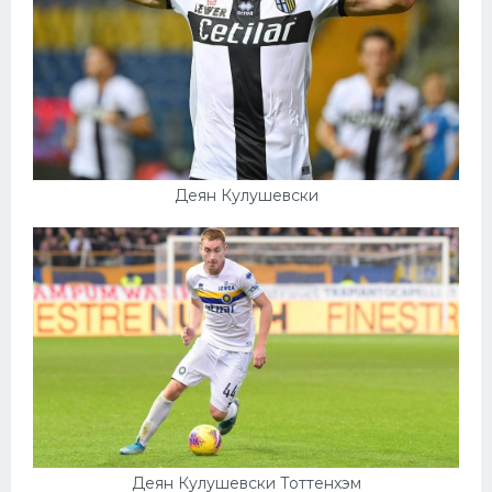
Деян Кулушевски
Деян Кулушевски Тоттенхэм