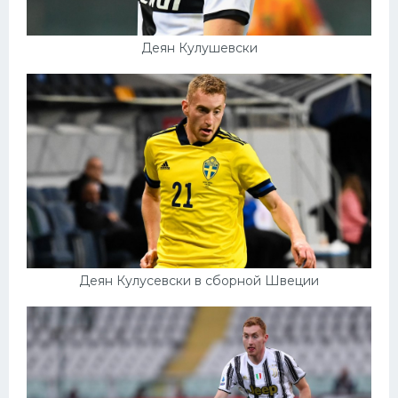
Деян Кулушевски
Деян Кулусевски в сборной Швеции