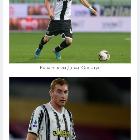
Кулусевски Деян Ювентус