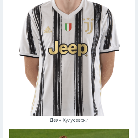
Деян Кулусевски