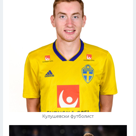
Конькобежный спорт
Тренажеры
Интерьер квартиры
Кулушевски футболист