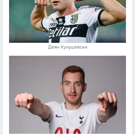
Деян Кулушевски