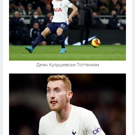
Деян Кулушевски Тоттенхэм