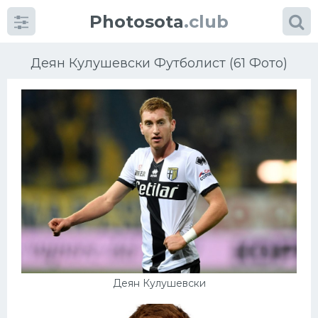
Photosota
.club
Деян Кулушевски Футболист (61 Фото)
Категории
Фото
Еще картинки...
Футбол
Баскетбол
Деян Кулушевски
Хоккей
Велогонки