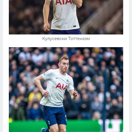
Кулусевски Тоттенхэм