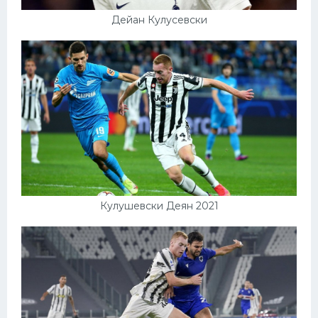
Дейан Кулусевски
Кулушевски Деян 2021