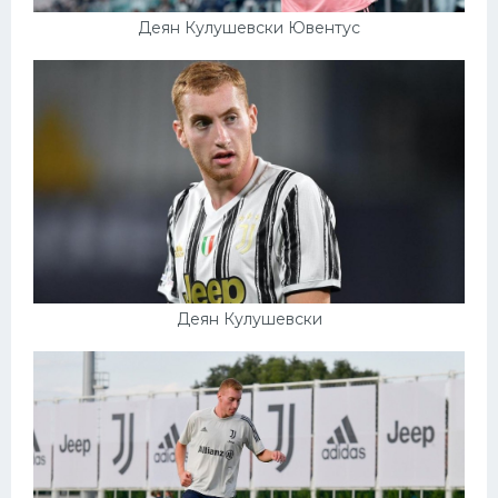
Деян Кулушевски Ювентус
Деян Кулушевски