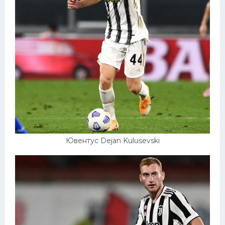
Ювентус Dejan Kulusevski