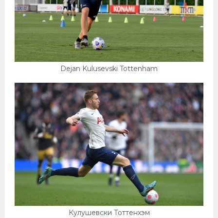
Dejan Kulusevski Tottenham
Кулушевски Тоттенхэм