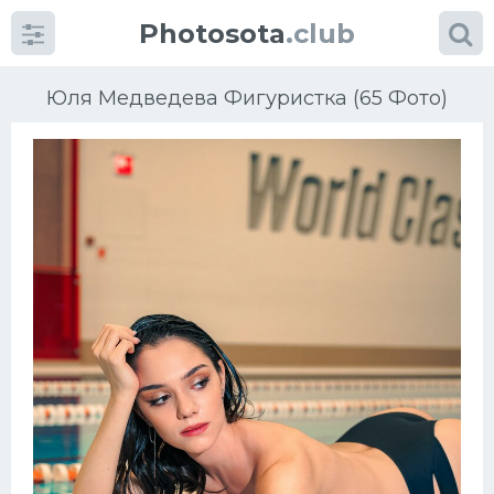
Photosota
.club
Юля Медведева Фигуристка (65 Фото)
Категории
Фото
Еще картинки...
Футбол
Баскетбол
Хоккей
Велогонки