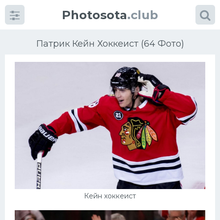
Photosota
.club
Патрик Кейн Хоккеист (64 Фото)
Категории
Фото
Еще картинки...
Футбол
Баскетбол
Кейн хоккеист
Хоккей
Велогонки