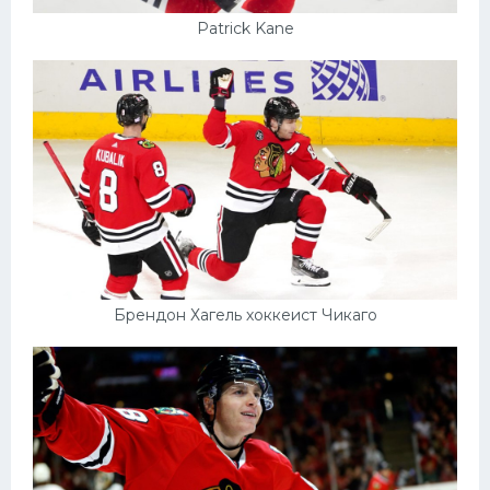
Patrick Kane
Брендон Хагель хоккеист Чикаго