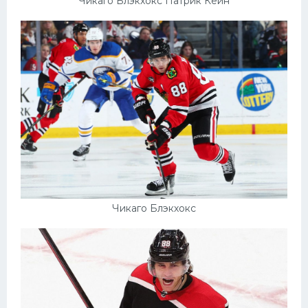
Чикаго Блэкхокс Патрик Кейн
Чикаго Блэкхокс