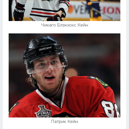
Чикаго Блэкхокс Кейн
Патрик Кейн