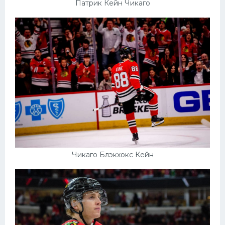
Патрик Кейн Чикаго
Чикаго Блэкхокс Кейн