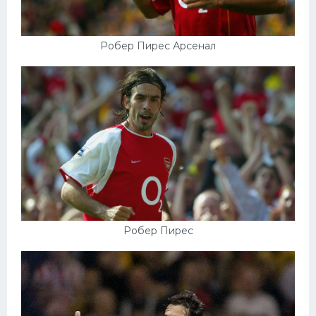
Робер Пирес Арсенал
Робер Пирес