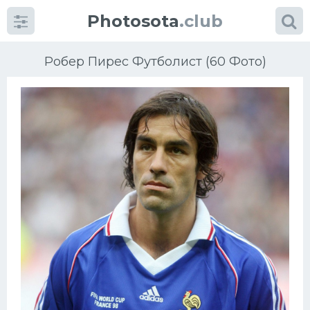
Photosota
.club
Робер Пирес Футболист (60 Фото)
Категории
Фото
Еще картинки...
Футбол
Баскетбол
Хоккей
Велогонки