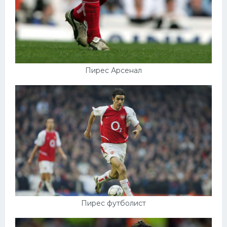
Пирес Арсенал
Пирес футболист