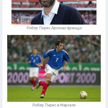
Робер Пирес Арсенал француз
Робер Пирес в Марселе