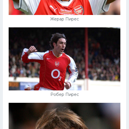
Жерар Пирес
Робер Пирес