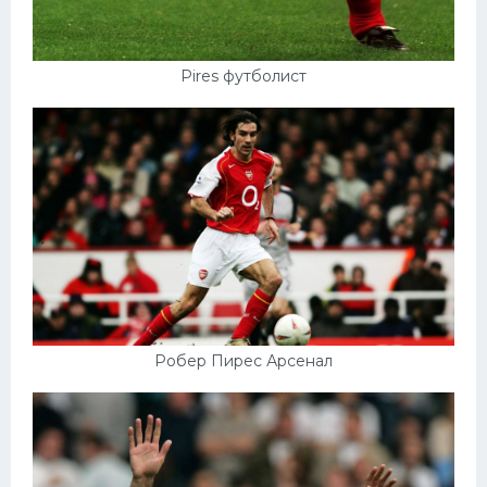
Pires футболист
Робер Пирес Арсенал