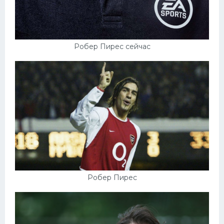
Робер Пирес сейчас
Робер Пирес