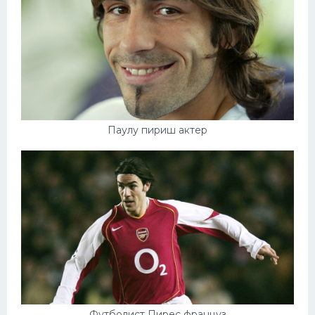
Паулу пириш актер
Футболист Пирес француз