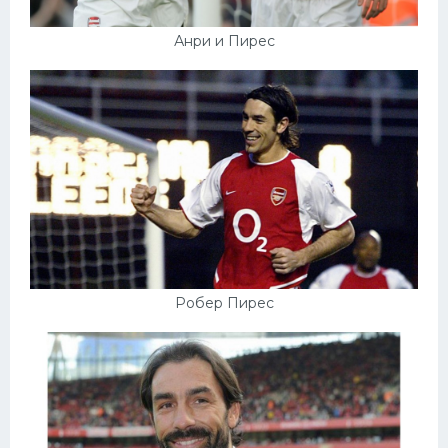
Анри и Пирес
Робер Пирес