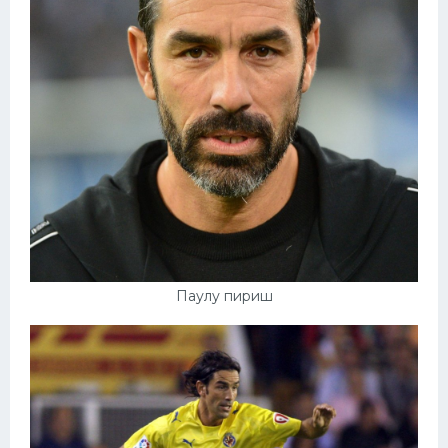
Паулу пириш