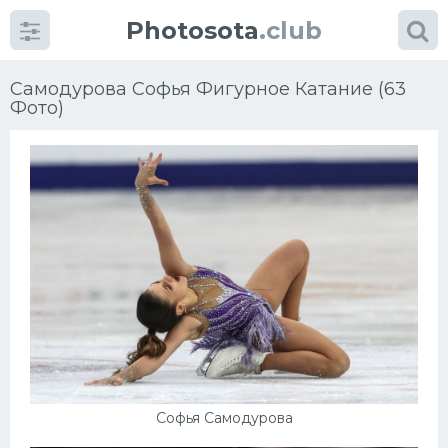
Photosota
.club
Самодурова Софья Фигурное Катание (63
Фото)
Категории
Фото
Еще картинки...
Футбол
Баскетбол
Хоккей
Софья Самодурова
Велогонки