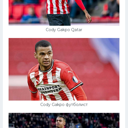
Cody Gakpo Qatar
Cody Gakpo футболист