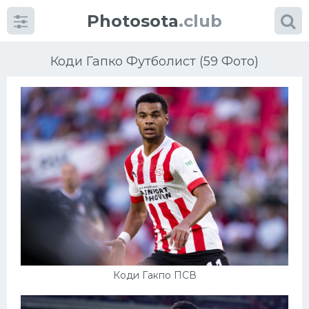
Photosota
.club
Коди Гапко Футболист (59 Фото)
Категории
Фото
Еще картинки...
Футбол
Баскетбол
Коди Гакпо ПСВ
Хоккей
Велогонки