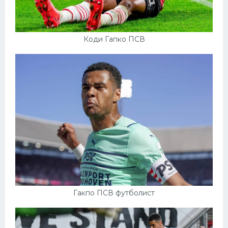
Коди Гапко ПСВ
Гакпо ПСВ футболист