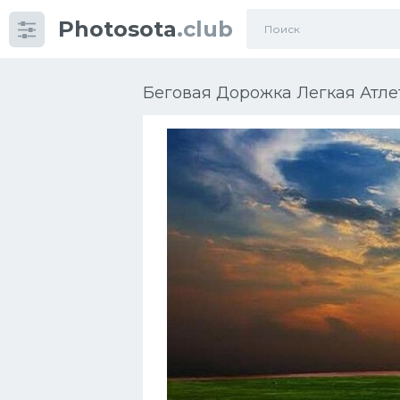
Photosota
.club
Категории
Фото
Беговая Дорожка Легкая Атлет
Еще картинки...
Футбол
Баскетбол
Хоккей
Велогонки
Конькобежный спорт
Тренажеры
Интерьер квартиры