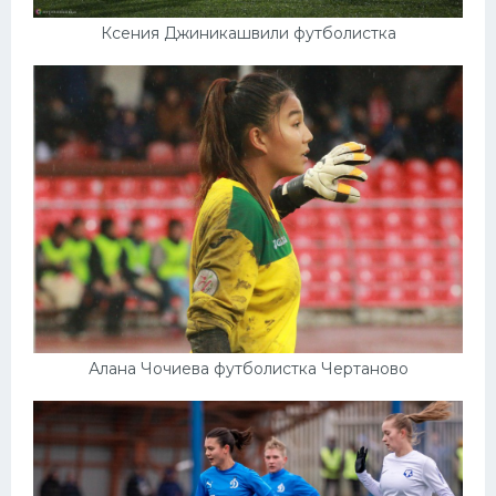
Ксения Джиникашвили футболистка
Алана Чочиева футболистка Чертаново