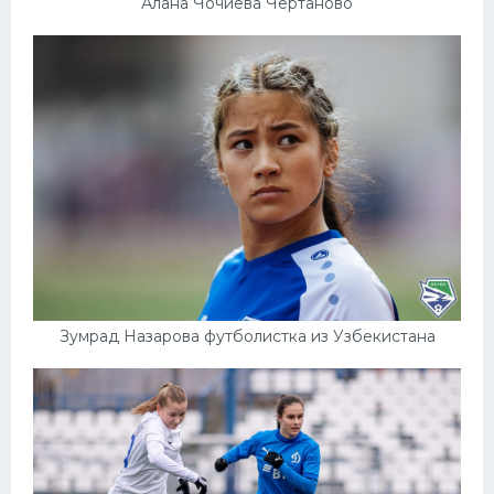
Алана Чочиева Чертаново
Зумрад Назарова футболистка из Узбекистана