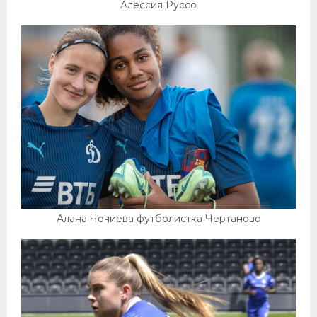
Алессия Руссо
Алана Чочиева футболистка Чертаново