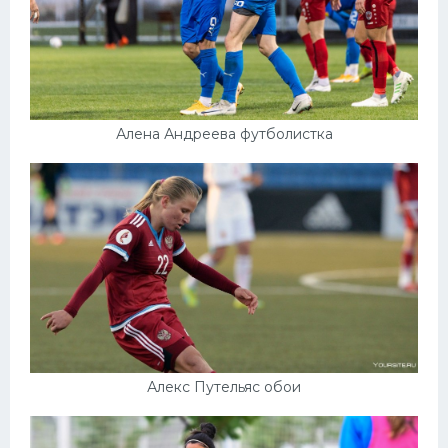
Алена Андреева футболистка
Алекс Путельяс обои