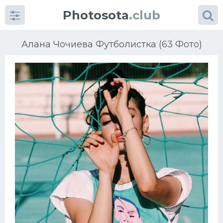
Photosota
.club
Алана Чочиева Футболистка (63 Фото)
Категории
Фото
Еще картинки...
Футбол
Баскетбол
Хоккей
Велогонки