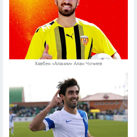
Хавбек «Алании» Алан Чочиев