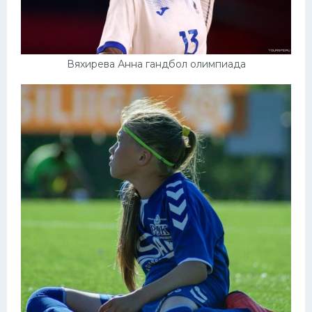
Вяхирева Анна гандбол олимпиада