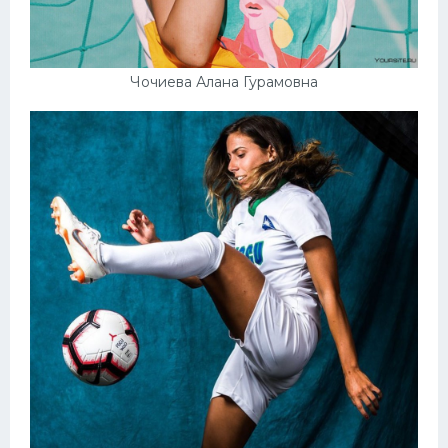
Конькобежный спорт
Тренажеры
Чочиева Алана Гурамовна
Интерьер квартиры