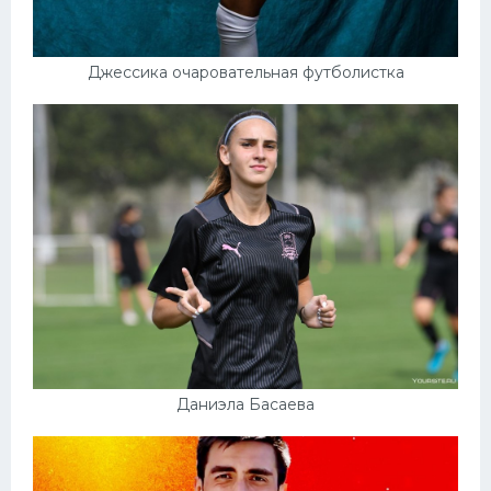
Джессика очаровательная футболистка
Даниэла Басаева