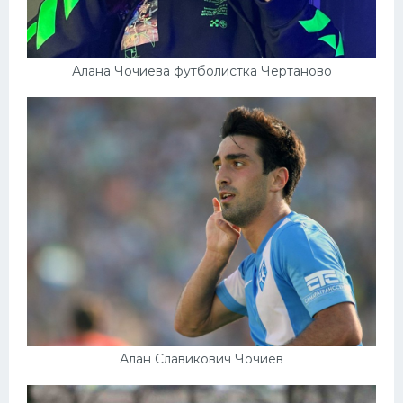
Алана Чочиева футболистка Чертаново
Алан Славикович Чочиев