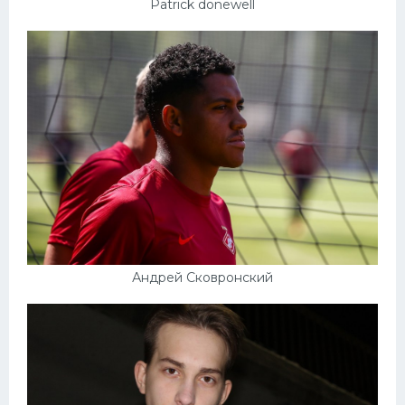
Patrick donewell
Андрей Сковронский