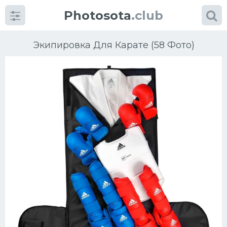
Photosota
.club
Экипировка Для Карате (58 Фото)
Категории
Фото
Еще картинки...
Футбол
Баскетбол
Хоккей
Велогонки