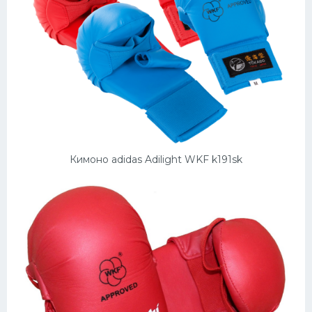
Кимоно adidas Adilight WKF k191sk