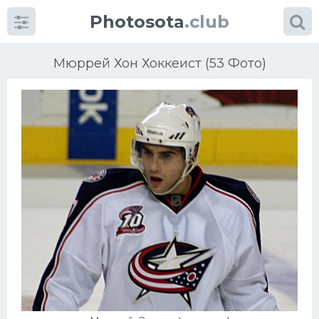
Photosota
.club
Мюррей Хон Хоккеист (53 Фото)
Категории
Фото
Еще картинки...
Футбол
Баскетбол
Хоккей
Велогонки