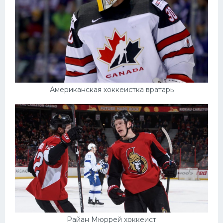
Американская хоккеистка вратарь
Райан Мюррей хоккеист