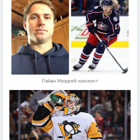
Райан Мюррей хоккеист