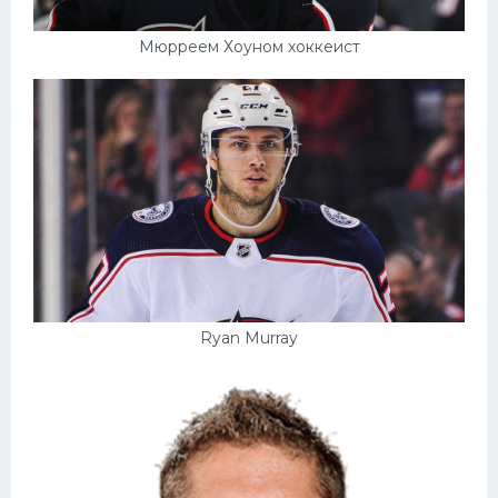
Мюрреем Хоуном хоккеист
Ryan Murray