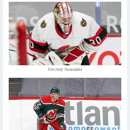
Кеслер Анахайм