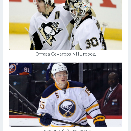
Оттава Сенаторз NHL город
Палмьери Кайл хоккеист