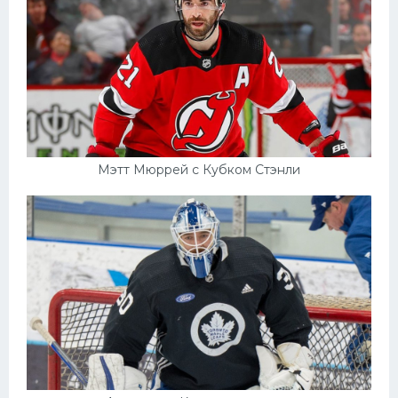
Мэтт Мюррей с Кубком Стэнли