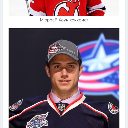
Мюррей Хоун хоккеист