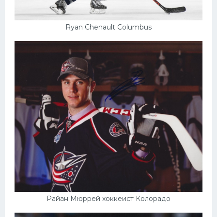
Ryan Chenault Columbus
Райан Мюррей хоккеист Колорадо