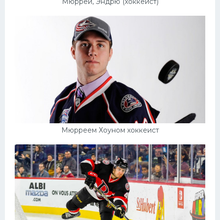
Мюррей, Эндрю (хоккеист)
Конькобежный спорт
Тренажеры
Интерьер квартиры
Мюрреем Хоуном хоккеист