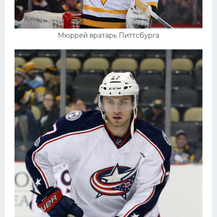
Мюррей вратарь Питтсбурга