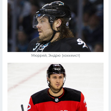
Мюррей, Эндрю (хоккеист)