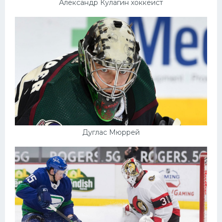
Александр Кулагин хоккеист
Дуглас Мюррей