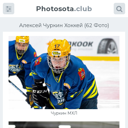
Photosota
.club
Алексей Чуркин Хоккей (62 Фото)
Категории
Фото
Еще картинки...
Футбол
Баскетбол
Чуркин МХЛ
Хоккей
Велогонки