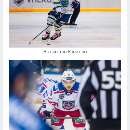
Вашингтон Кэпиталз