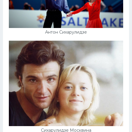
Антон Сихарулидзе
Сихарулидзе Москвина