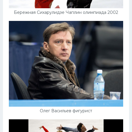
Бережная Сихарулидзе Чаплин олимпиада 2002
Олег Васильев фигурист