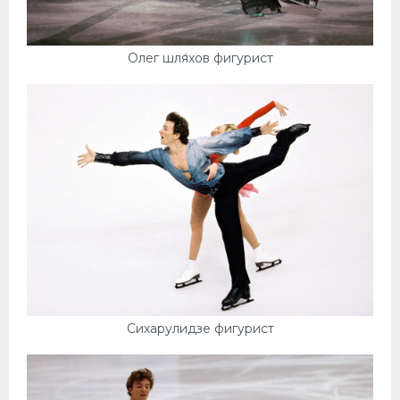
Олег шля́хов фигурист
Сихарулидзе фигурист