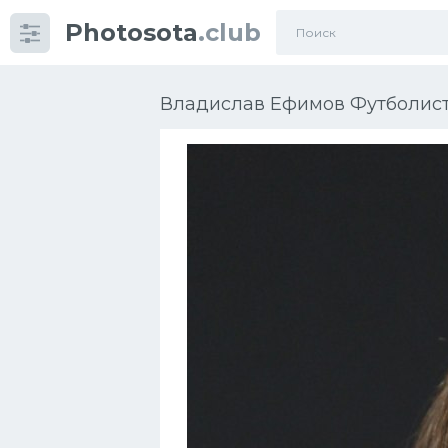
Photosota
.club
Категории
Фото
Владислав Ефимов Футболист 
Еще картинки...
Футбол
Баскетбол
Хоккей
Велогонки
Конькобежный спорт
Тренажеры
Интерьер квартиры