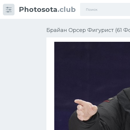
Photosota
.club
Категории
Фото
Брайан Орсер Фигурист (61 Ф
Еще картинки...
Футбол
Баскетбол
Хоккей
Велогонки
Конькобежный спорт
Тренажеры
Интерьер квартиры