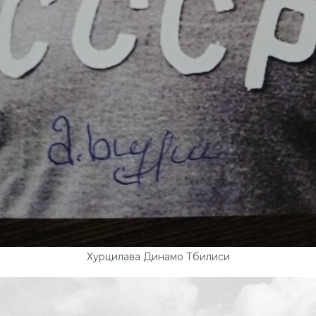
Хурцилава Динамо Тбилиси