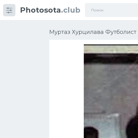
Photosota
.club
Категории
Фото
Муртаз Хурцилава Футболист 
Еще картинки...
Футбол
Баскетбол
Хоккей
Велогонки
Конькобежный спорт
Тренажеры
Интерьер квартиры