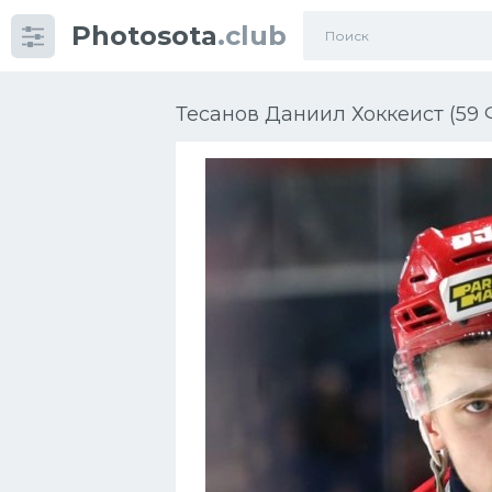
Photosota
.club
Категории
Фото
Тесанов Даниил Хоккеист (59 
Еще картинки...
Футбол
Баскетбол
Хоккей
Велогонки
Конькобежный спорт
Тренажеры
Интерьер квартиры