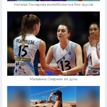
Наталья Гончарова волейболистка без трусов
Мальвина Смаржек ее дочь