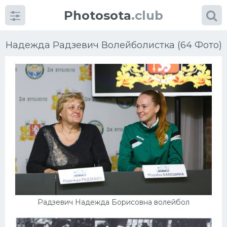
Photosota
.club
Надежда Радзевич Волейболистка (64 Фото)
Категории
Фото
Еще картинки...
Футбол
Баскетбол
Радзевич Надежда Борисовна волейбол
Хоккей
Велогонки