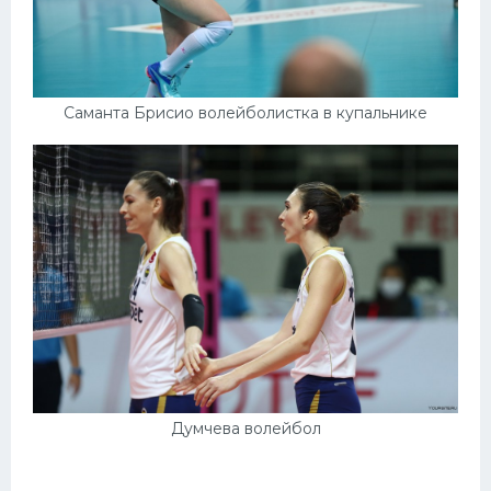
Саманта Брисио волейболистка в купальнике
Думчева волейбол