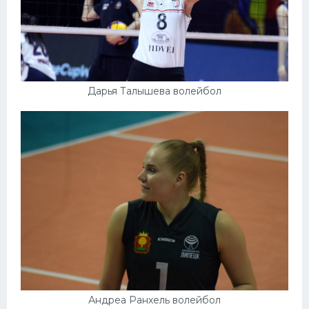
Дарья Талышева волейбол
Андреа Ранхель волейбол