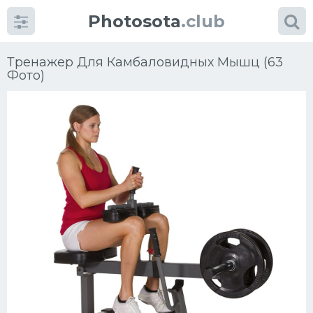
Photosota
.club
Тренажер Для Камбаловидных Мышц (63
Фото)
Категории
Фото
Еще картинки...
Футбол
Баскетбол
Хоккей
Велогонки