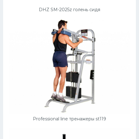
DHZ SM-2025z голень сидя
Professional line тренажеры st119