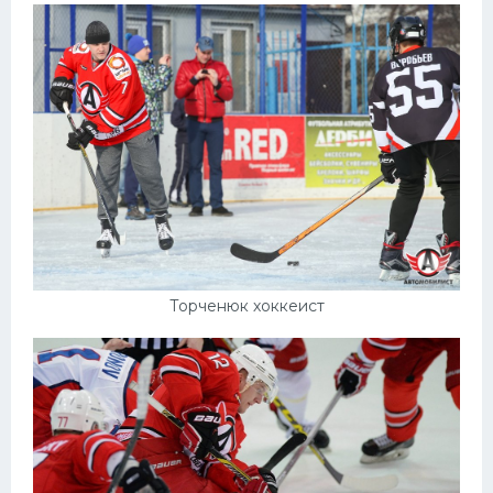
Торченюк хоккеист