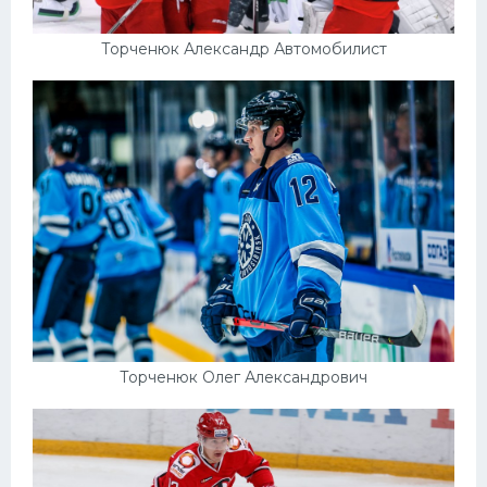
Торченюк Александр Автомобилист
Торченюк Олег Александрович