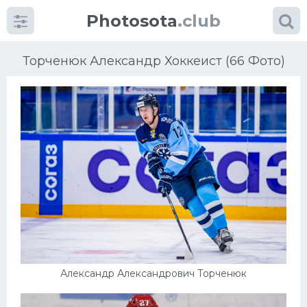
Photosota
.club
Торченюк Александр Хоккеист (66 Фото)
Категории
Фото
Еще картинки...
Футбол
Баскетбол
Александр Александрович Торченюк
Хоккей
Велогонки