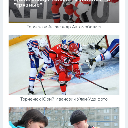
Торченюк Александр Автомобилист
Торченюк Юрий Иванович Улан-Удэ фото