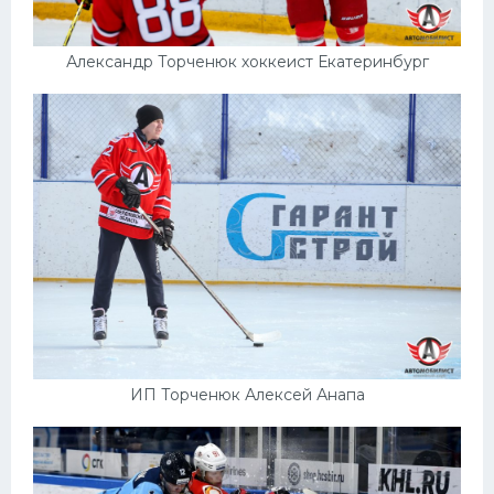
Александр Торченюк хоккеист Екатеринбург
ИП Торченюк Алексей Анапа