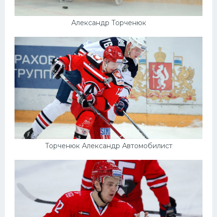
Александр Торченюк
Торченюк Александр Автомобилист