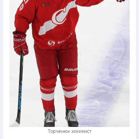
Торченюк хоккеист