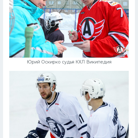
Юрий Оскирко судья КХЛ Википедия