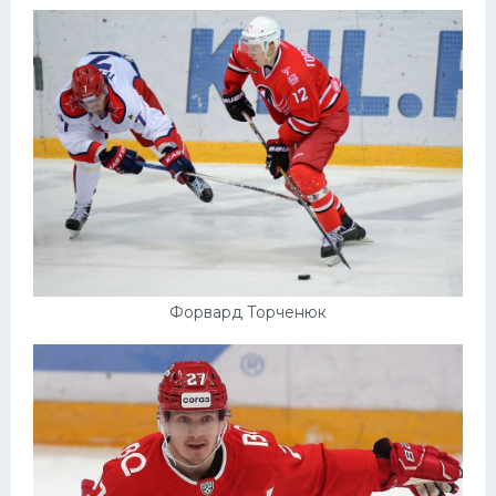
Форвард Торченюк