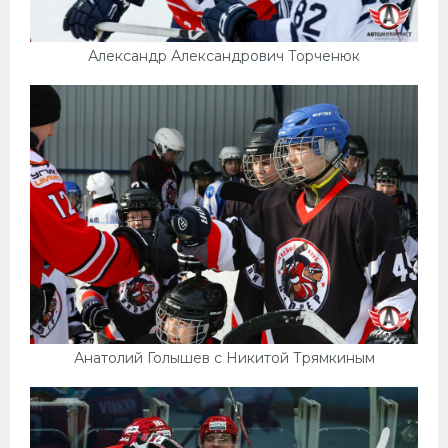
Александр Александрович Торченюк
Анатолий Голышев с Никитой Трямкиным