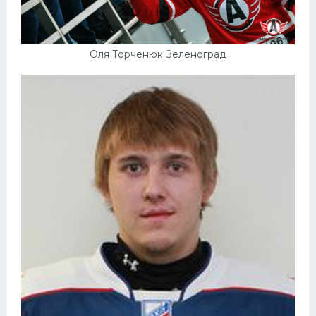
Оля Торченюк Зеленоград