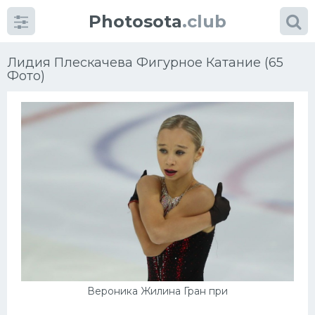
Photosota
.club
Лидия Плескачева Фигурное Катание (65
Фото)
Категории
Фото
Еще картинки...
Футбол
Баскетбол
Хоккей
Вероника Жилина Гран при
Велогонки