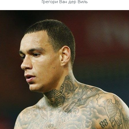
Грегори Ван дер Виль