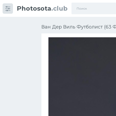
Photosota
.club
Категории
Фото
Ван Дер Виль Футболист (63 Ф
Еще картинки...
Футбол
Баскетбол
Хоккей
Велогонки
Конькобежный спорт
Тренажеры
Интерьер квартиры