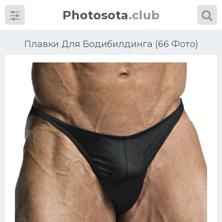
Photosota
.club
Плавки Для Бодибилдинга (66 Фото)
Категории
Фото
Еще картинки...
Футбол
Баскетбол
Хоккей
Велогонки