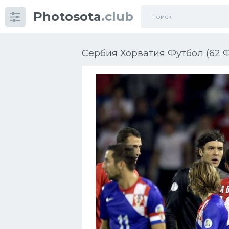
Photosota
.club
Категории
Фото
Сербия Хорватия Футбол (62 
Еще картинки...
Футбол
Баскетбол
Хоккей
Велогонки
Конькобежный спорт
Тренажеры
Интерьер квартиры